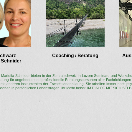
Schwarz
Coaching / Beratung
Aus-
a Schnider
 Marietta Schnider bieten in der Zentralschweiz in Luzern Seminare und Worksho
ildung für angehende und professionelle Beratungspersonen aller Fachrichtungen 
n mit anderen Instrumenten der Erwachsenenbildung. Sie arbeiten immer nach ps
chen in persönlichen Lebensfragen. Ihr Motto heisst: IM DIALOG MIT SICH SELB